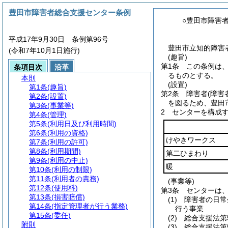
豊田市障害者総合支援センター条例
○豊田市障害
平成17年9月30日 条例第96号
豊田市立知的障害者
(令和7年10月1日施行)
(趣旨)
第1条
この条例は
条項目次
沿革
るものとする。
本則
(設置)
第1条
(趣旨)
第2条
障害者
(障害
第2条
(設置)
を図るため、豊田
第3条
(事業等)
2
センターを構成
第4条
(管理)
第5条
(利用日及び利用時間)
第6条
(利用の資格)
けやきワークス
第7条
(利用の許可)
第8条
(利用期間)
第二ひまわり
第9条
(利用の中止)
暖
第10条
(利用の制限)
第11条
(利用者の責務)
(事業等)
第12条
(使用料)
第3条
センターは
第13条
(損害賠償)
(1)
障害者の日常
第14条
(指定管理者が行う業務)
行う事業
第15条
(委任)
(2)
総合支援法第
附則
(3)
総合支援法第