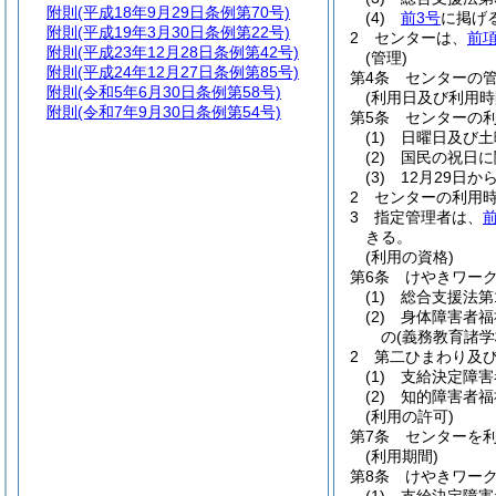
附則
(平成18年9月29日条例第70号)
(4)
前3号
に掲げ
附則
(平成19年3月30日条例第22号)
2
センターは、
前
附則
(平成23年12月28日条例第42号)
(管理)
附則
(平成24年12月27日条例第85号)
第4条
センターの
附則
(令和5年6月30日条例第58号)
(利用日及び利用時
附則
(令和7年9月30日条例第54号)
第5条
センターの
(1)
日曜日及び土
(2)
国民の祝日に
(3)
12月29日か
2
センターの利用時
3
指定管理者は、
前
きる。
(利用の資格)
第6条
けやきワー
(1)
総合支援法第
(2)
身体障害者福
の
(義務教育諸
2
第二ひまわり及
(1)
支給決定障害
(2)
知的障害者福
(利用の許可)
第7条
センターを
(利用期間)
第8条
けやきワー