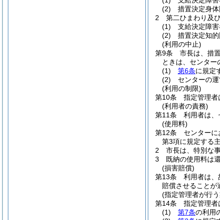
(1)
支給決定障害
(2)
措置決定身体
2
第二ひまわり及
(1)
支給決定障害
(2)
措置決定知的
(利用の中止)
第9条
市長は、措
ときは、センター
(1)
第6条
に規定
(2)
センターの運
(利用の制限)
第10条
指定管理者
(利用者の責務)
第11条
利用者は、
(使用料)
第12条
センターに
第3項に規定する
2
市長は、特別な
3
既納の使用料は
(損害賠償)
第13条
利用者は、
賠償させることが
(指定管理者が行う
第14条
指定管理者
(1)
第7条
の利用