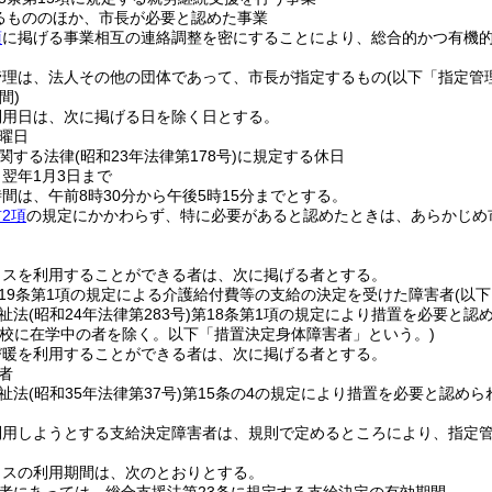
るもののほか、市長が必要と認めた事業
項
に掲げる事業相互の連絡調整を密にすることにより、総合的かつ有機
管理は、法人その他の団体であって、市長が指定するもの
(以下「指定管
間)
利用日は、次に掲げる日を除く日とする。
曜日
関する法律
(昭和23年法律第178号)
に規定する休日
ら翌年1月3日まで
間は、午前8時30分から午後5時15分までとする。
2項
の規定にかかわらず、特に必要があると認めたときは、あらかじめ
クスを利用することができる者は、次に掲げる者とする。
19条第1項の規定による介護給付費等の支給の決定を受けた障害者
(以
祉法
(昭和24年法律第283号)
第18条第1項の規定により措置を必要と認
学校に在学中の者を除く。以下「措置決定身体障害者」という。)
び暖を利用することができる者は、次に掲げる者とする。
者
祉法
(昭和35年法律第37号)
第15条の4の規定により措置を必要と認めら
利用しようとする支給決定障害者は、規則で定めるところにより、指定
クスの利用期間は、次のとおりとする。