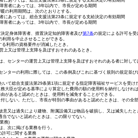
者にあっては、総合支援法第23条に規定する支給決定の有効期間
障害者にあっては、3年以内で、市長が定める期間
び暖の利用期間は、次のとおりとする。
者にあっては、総合支援法第23条に規定する支給決定の有効期間
障害者にあっては、3年以内で、市長が定める期間
置決定身体障害者、措置決定知的障害者及び
第7条
の規定による許可を受
の利用を中止させることができる。
する利用の資格要件が消滅したとき。
営上又は管理上支障を及ぼすおそれのあるとき。
は、センターの運営上又は管理上支障を及ぼすおそれのある者に対して
センターの利用に際しては、この条例及びこれに基づく規則の規定並び
おいて総合支援法第29条第1項に規定する指定障害福祉サービスを受け
主務大臣が定める基準により算定した費用の額の使用料を納付しなけれ
事由があると認めたときは、使用料を減免することができる。
還付しない。
ただし、市長が特別の事由があると認めたときは、その全
故意又は過失により建物、附属設備又は物品を破損し、又は滅失したと
適当でないと認めたときは、この限りでない。
業務)
は、次に掲げる業務を行う。
の許可に関する業務