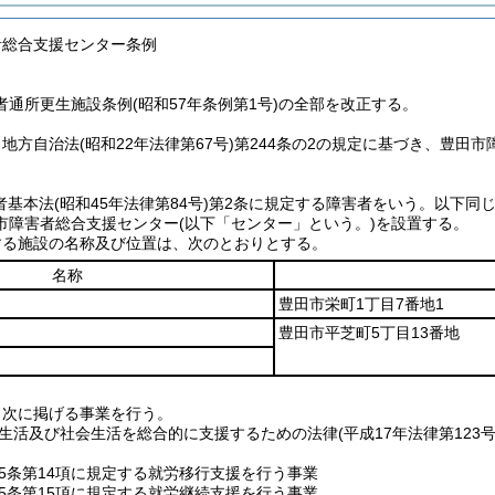
者総合支援センター条例
通所更生施設条例(昭和57年条例第1号)の全部を改正する。
、地方自治法
(昭和22年法律第67号)
第244条の2の規定に基づき、豊田
者基本法
(昭和45年法律第84号)
第2条に規定する障害者をいう。以下同じ
市障害者総合支援センター
(以下「センター」という。)
を設置する。
する施設の名称及び位置は、次のとおりとする。
名称
豊田市栄町1丁目7番地1
豊田市平芝町5丁目13番地
、次に掲げる事業を行う。
生活及び社会生活を総合的に支援するための法律
(平成17年法律第12
5条第14項に規定する就労移行支援を行う事業
5条第15項に規定する就労継続支援を行う事業