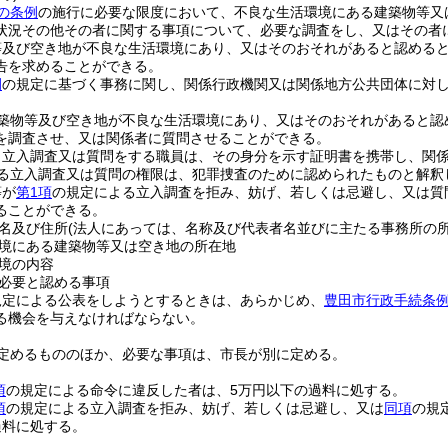
の条例
の施行に必要な限度において、不良な生活環境にある建築物等又
状況その他その者に関する事項について、必要な調査をし、又はその者
等及び空き地が不良な生活環境にあり、又はそのおそれがあると認める
告を求めることができる。
例
の規定に基づく事務に関し、関係行政機関又は関係地方公共団体に対
築物等及び空き地が不良な生活環境にあり、又はそのおそれがあると認
を調査させ、又は関係者に質問させることができる。
り立入調査又は質問をする職員は、その身分を示す証明書を携帯し、関
る立入調査又は質問の権限は、犯罪捜査のために認められたものと解釈
等が
第1項
の規定による立入調査を拒み、妨げ、若しくは忌避し、又は質
ることができる。
名及び住所
(法人にあっては、名称及び代表者名並びに主たる事務所の所
境にある建築物等又は空き地の所在地
境の内容
必要と認める事項
規定による公表をしようとするときは、あらかじめ、
豊田市行政手続条例
る機会を与えなければならない。
定めるもののほか、必要な事項は、市長が別に定める。
項
の規定による命令に違反した者は、5万円以下の過料に処する。
項
の規定による立入調査を拒み、妨げ、若しくは忌避し、又は
同項
の規
過料に処する。