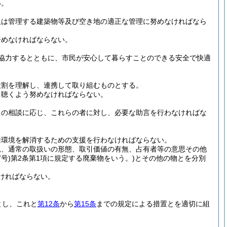
い。
又は管理する建築物等及び空き地の適正な管理に努めなければなら
努めなければならない。
協力するとともに、市民が安心して暮らすことのできる安全で快適
役割を理解し、連携して取り組むものとする。
を聴くよう努めなければならない。
らの相談に応じ、これらの者に対し、必要な助言を行わなければな
活環境を解消するための支援を行わなければならない。
況、通常の取扱いの形態、取引価値の有無、占有者等の意思その他
号)
第2条第1項に規定する廃棄物をいう。)
とその他の物とを分別
ければならない。
とし、これと
第12条
から
第15条
までの規定による措置とを適切に組