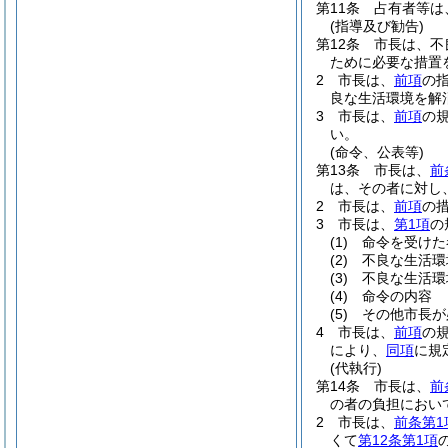
第11条
占有者等は
(指導及び勧告)
第12条
市長は、不
ために必要な措置
2
市長は、
前項
の
良な生活環境を解
3
市長は、
前項
の
い。
(命令、公表等)
第13条
市長は、
前
は、その者に対し
2
市長は、
前項
の
3
市長は、
第1項
の
(1)
命令を受けた
(2)
不良な生活環
(3)
不良な生活環
(4)
命令の内容
(5)
その他市長が
4
市長は、
前項
の
により、
同項
に規
(代執行)
第14条
市長は、
前
の者の負担におい
2
市長は、
前条第1
くて
第12条第1項