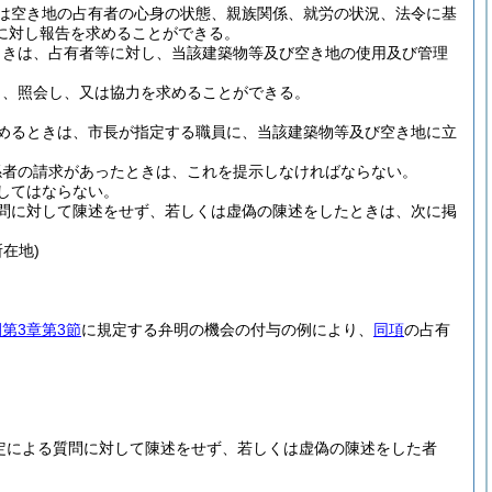
は空き地の占有者の心身の状態、親族関係、就労の状況、法令に基
に対し報告を求めることができる。
ときは、占有者等に対し、当該建築物等及び空き地の使用及び管理
し、照会し、又は協力を求めることができる。
めるときは、市長が指定する職員に、当該建築物等及び空き地に立
係者の請求があったときは、これを提示しなければならない。
してはならない。
問に対して陳述をせず、若しくは虚偽の陳述をしたときは、次に掲
在地)
第3章第3節
に規定する弁明の機会の付与の例により、
同項
の占有
定による質問に対して陳述をせず、若しくは虚偽の陳述をした者