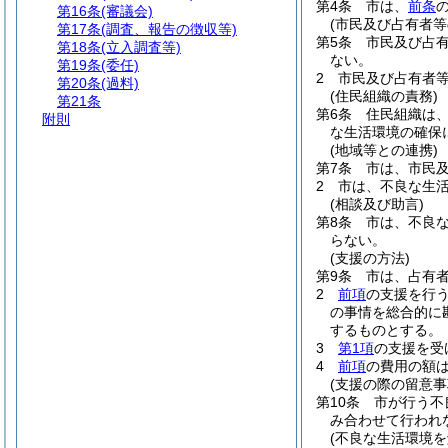
第4条
市は、
前条
第16条
(審議会)
(市民及び占有者等
第17条
(調査、報告の徴収等)
第5条
市民及び占
第18条
(立入調査等)
ない。
第19条
(委任)
2
市民及び占有者
第20条
(過料)
(住民組織の責務)
第21条
第6条
住民組織は
附則
な生活環境の確保
(地域等との連携)
第7条
市は、市民
2
市は、不良な生
(相談及び助言)
第8条
市は、不良
らない。
(支援の方法)
第9条
市は、占有
2
前項
の支援を行
の事情を総合的に
するものとする。
3
第1項
の支援を受
4
前項
の費用の額
(支援の際の留意事
第10条
市が行う不
み合わせて行われ
(不良な生活環境を