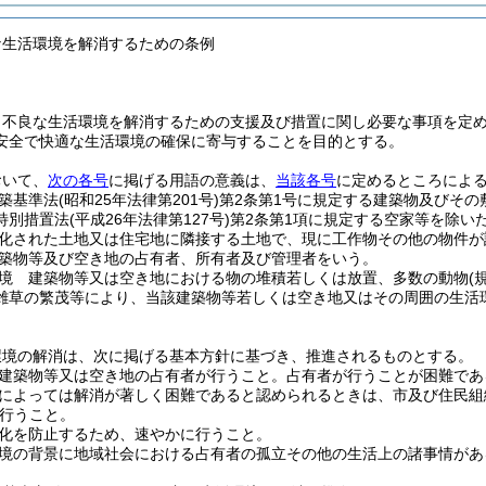
な生活環境を解消するための条例
、不良な生活環境を解消するための支援及び措置に関し必要な事項を定
安全で快適な生活環境の確保に寄与することを目的とする。
おいて、
次の各号
に掲げる用語の意義は、
当該各号
に定めるところによ
築基準法
(昭和25年法律第201号)
第2条第1号に規定する建築物及びその
特別措置法
(平成26年法律第127号)
第2条第1項に規定する空家等を除い
化された土地又は住宅地に隣接する土地で、現に工作物その他の物件が
築物等及び空き地の占有者、所有者及び管理者をいう。
境 建築物等又は空き地における物の堆積若しくは放置、多数の動物
(
雑草の繁茂等により、当該建築物等若しくは空き地又はその周囲の生活
環境の解消は、次に掲げる基本方針に基づき、推進されるものとする。
建築物等又は空き地の占有者が行うこと。
占有者が行うことが困難であ
によっては解消が著しく困難であると認められるときは、市及び住民組
行うこと。
化を防止するため、速やかに行うこと。
境の背景に地域社会における占有者の孤立その他の生活上の諸事情があ