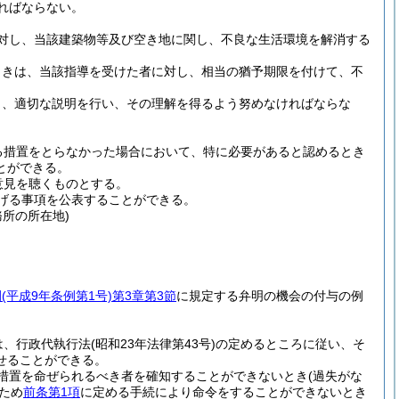
ればならない。
対し、当該建築物等及び空き地に関し、不良な生活環境を解消する
ときは、当該指導を受けた者に対し、相当の猶予期限を付けて、不
し、適切な説明を行い、その理解を得るよう努めなければならな
る措置をとらなかった場合において、特に必要があると認めるとき
とができる。
意見を聴くものとする。
げる事項を公表することができる。
所の所在地)
例
(平成9年条例第1号)
第3章第3節
に規定する弁明の機会の付与の例
は、行政代執行法
(昭和23年法律第43号)
の定めるところに従い、そ
せることができる。
措置を命ぜられるべき者を確知することができないとき
(過失がな
ため
前条第1項
に定める手続により命令をすることができないとき