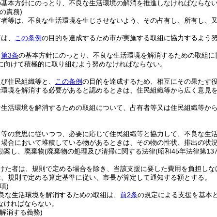
の基本方針にのっとり、不良な生活環境の解消を推進しなければならな
の責務)
有者等は、不良な生活環境を生じさせないよう、その占有し、所有し、
等は、
この条例
の目的を達成するため市が実施する取組に協力するよう
、
第3条
の基本方針にのっとり、不良な生活環境を解消するための取組に
に向けて積極的に取り組むよう努めなければならない。
及び住民組織等と、
この条例
の目的を達成するため、相互にその果たす
活環境を解消する必要があると認めるときは、住民組織等から広く意見
な生活環境を解消するための取組について、占有者等又は住民組織等か
者等の意思に従いつつ、必要に応じて住民組織等と協力して、不良な生
う場合において堆積している物があるときは、その物の性状、排出の状
勘案し、廃棄物
(廃棄物の処理及び清掃に関する法律
(昭和45年法律第137
けた者は、規則で定める場合を除き、当該支援に要した費用を負担しな
は、規則で定める算定基準に従い、市長が算定して通知する額とする。
項)
良な生活環境を解消するための取組は、
前2条
の規定による支援を基本
なければならない。
解消する義務)