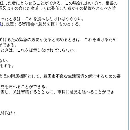
任した者にとらせることができる。
この場合においては、相当の
長又はその命じた者若しくは委任した者がその措置をとるべき旨
あったときは、これを提示しなければならない。
条
に規定する審議会の意見を聴くものとする。
。
避けるため緊急の必要があると認めるときは、これを避けるため
ができる。
たときは、これを提示しなければならない。
ない。
用する。
市長の附属機関として、豊田市不良な生活環境を解消するための審
意見を述べることができる。
調査し、又は審議するとともに、市長に意見を述べることができ
妨げない。
。