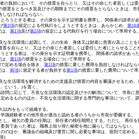
者の負担において、その措置を自らとり、又はその命じた者若しくは委
の措置をとるべき旨及びその期限までにその措置をとらないときは、市
告しなければならない。
をとろうとする者は、その身分を示す証明書を携帯し、関係者の請求が
び
第2項
の規定による代執行をしようとするときは、あらかじめ、
第16
定は、
第1項
及び
第2項
の規定による代執行を行う場合について準用する
良な生活環境に起因して、人の生命、身体又は財産に危害が及ぶことを
措置を自らとり、又はその命じた者若しくは委任した者にとらせること
ろうとする者は、その身分を示す証明書を携帯し、関係者の請求があっ
定は、
第1項
の措置をとる場合について準用する。
則で定める場合を除き、
第1項
の措置に要した費用を負担しなければなら
定は、
前項
に規定する者が負担する
第1項
の措置に要した費用について準
良な生活環境を解消するための支援及び措置の内容を審議させるため、
」という。)
を置く。
の諮問に応じて、不良な生活環境の認定及びその解消について、市長に
に定めるもののほか、不良な生活環境に関する専門的な事項について、
人以内をもって組織する。
、学識経験者その他市長が適当と認める者のうちから市長が委嘱する。
年とし、補欠の委員の任期は、前任者の残任期間とする。
ただし、再任を
は委員であった者は、職務上知り得た秘密を他に漏らしてはならない。
もののほか、審議会の組織及び運営に関し必要な事項は、規則で定める
等)