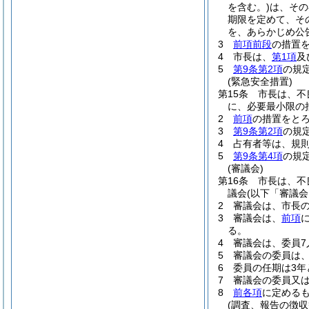
を含む。)
は、その
期限を定めて、そ
を、あらかじめ公
3
前項前段
の措置
4
市長は、
第1項
及
5
第9条第2項
の規
(緊急安全措置)
第15条
市長は、不
に、必要最小限の
2
前項
の措置をと
3
第9条第2項
の規
4
占有者等は、規
5
第9条第4項
の規
(審議会)
第16条
市長は、不
議会
(以下「審議会
2
審議会は、市長
3
審議会は、
前項
る。
4
審議会は、委員7
5
審議会の委員は
6
委員の任期は3
7
審議会の委員又
8
前各項
に定める
(調査、報告の徴収