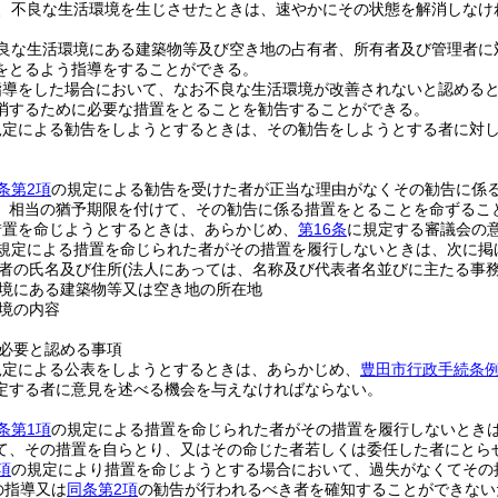
、不良な生活環境を生じさせたときは、速やかにその状態を解消しなけ
良な生活環境にある建築物等及び空き地の占有者、所有者及び管理者に
をとるよう指導をすることができる。
指導をした場合において、なお不良な生活環境が改善されないと認める
消するために必要な措置をとることを勧告することができる。
規定による勧告をしようとするときは、その勧告をしようとする者に対
条第2項
の規定による勧告を受けた者が正当な理由がなくその勧告に係
、相当の猶予期限を付けて、その勧告に係る措置をとることを命ずるこ
措置を命じようとするときは、あらかじめ、
第16条
に規定する審議会の
規定による措置を命じられた者がその措置を履行しないときは、次に掲
者の氏名及び住所
(法人にあっては、名称及び代表者名並びに主たる事務
境にある建築物等又は空き地の所在地
境の内容
必要と認める事項
規定による公表をしようとするときは、あらかじめ、
豊田市行政手続条
定する者に意見を述べる機会を与えなければならない。
条第1項
の規定による措置を命じられた者がその措置を履行しないとき
て、その措置を自らとり、又はその命じた者若しくは委任した者にとら
項
の規定により措置を命じようとする場合において、過失がなくてその
の指導又は
同条第2項
の勧告が行われるべき者を確知することができない