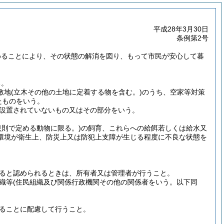
平成28年3月30日
条例第2号
めることにより、その状態の解消を図り、もって市民が安心して暮
る。
敷地
(立木その他の土地に定着する物を含む。)
のうち、空家等対策
たものをいう。
設置されていないもの又はその部分をいう。
規則で定める動物に限る。)
の飼育、これらへの給餌若しくは給水又
環境が衛生上、防災上又は防犯上支障が生じる程度に不良な状態を
ると認められるときは、所有者又は管理者が行うこと。
織等
(住民組織及び関係行政機関その他の関係者をいう。以下同
ることに配慮して行うこと。