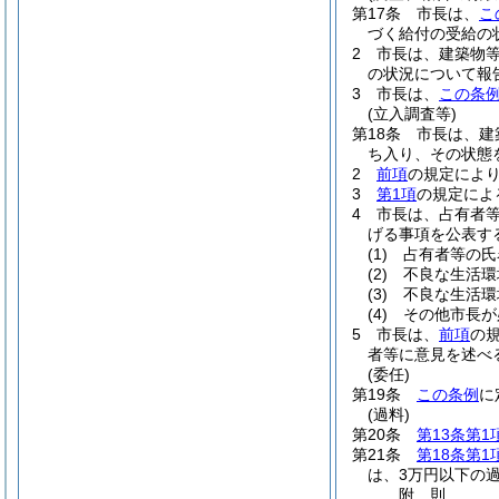
第17条
市長は、
こ
づく給付の受給の
2
市長は、建築物
の状況について報
3
市長は、
この条
(立入調査等)
第18条
市長は、建
ち入り、その状態
2
前項
の規定によ
3
第1項
の規定によ
4
市長は、占有者
げる事項を公表す
(1)
占有者等の氏
(2)
不良な生活環
(3)
不良な生活環
(4)
その他市長が
5
市長は、
前項
の
者等に意見を述べ
(委任)
第19条
この条例
に
(過料)
第20条
第13条第1
第21条
第18条第1
は、3万円以下の
附
則